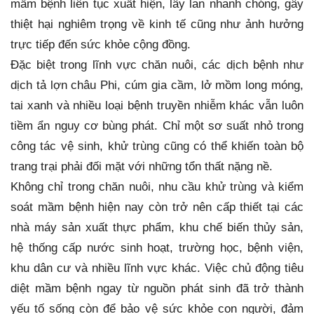
mầm bệnh liên tục xuất hiện, lây lan nhanh chóng, gây
thiệt hại nghiêm trọng về kinh tế cũng như ảnh hưởng
trực tiếp đến sức khỏe cộng đồng.
Đặc biệt trong lĩnh vực chăn nuôi, các dịch bệnh như
dịch tả lợn châu Phi, cúm gia cầm, lở mồm long móng,
tai xanh và nhiều loại bệnh truyền nhiễm khác vẫn luôn
tiềm ẩn nguy cơ bùng phát. Chỉ một sơ suất nhỏ trong
công tác vệ sinh, khử trùng cũng có thể khiến toàn bộ
trang trại phải đối mặt với những tổn thất nặng nề.
Không chỉ trong chăn nuôi, nhu cầu khử trùng và kiểm
soát mầm bệnh hiện nay còn trở nên cấp thiết tại các
nhà máy sản xuất thực phẩm, khu chế biến thủy sản,
hệ thống cấp nước sinh hoạt, trường học, bệnh viện,
khu dân cư và nhiều lĩnh vực khác. Việc chủ động tiêu
diệt mầm bệnh ngay từ nguồn phát sinh đã trở thành
yếu tố sống còn để bảo vệ sức khỏe con người, đảm